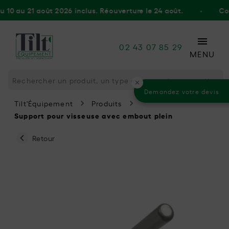
0 au 21 août 2026 inclus. Réouverture le 24 août.
•
Congé
02 43 07 85 29
MENU
Demandez votre devis
Tilt'Équipement
Produits
Support pour visseuse avec embout plein
Retour