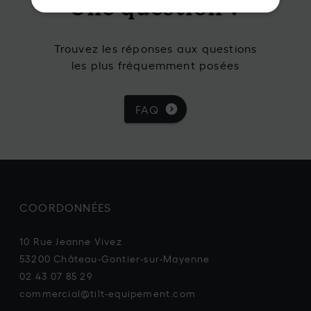
Une question ?
Trouvez les réponses aux questions
les plus fréquemment posées
FAQ
COORDONNÉES
10 Rue Jeanne Vivez
53200 Château-Gontier-sur-Mayenne
02 43 07 85 29
commercial@tilt-equipement.com