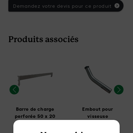
Demandez votre devis pour ce produit
Produits associés
Barre de charge
Embout pour
perforée 50 x 20
visseuse
mm
compatible bras
incliné