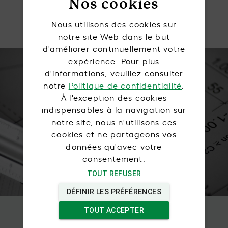
Nos cookies
Nous utilisons des cookies sur
notre site Web dans le but
d'améliorer continuellement votre
expérience. Pour plus
Créez votre
d'informations, veuillez consulter
notre
Politique de confidentialité
.
agencement
À l'exception des cookies
indispensables à la navigation sur
notre site, nous n'utilisons ces
Demandez votre devis et concevons
cookies et ne partageons vos
ensemble votre projet de demain.
données qu'avec votre
consentement.
Demande de devis
TOUT REFUSER
DÉFINIR LES PRÉFÉRENCES
TOUT ACCEPTER